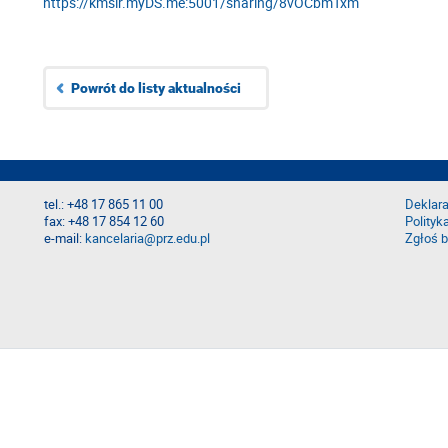
https://kmsir.myDS.me:5001/sharing/8vOCbmTxm
Powrót do listy aktualności
tel.: +48 17 865 11 00
Deklara
fax: +48 17 854 12 60
Polityk
e-mail:
kancelaria@prz.edu.pl
Zgłoś b