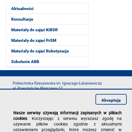
Aktualności
Konsultacje
Materiały do zajęć KiBSR
Materiały do zajęć PrSM
Materiały do zajęć Robotyzacja
Szkolenie ABB
Politechnika Rzeszowska im. Ignacego Łukasiewicza
al. Powstańców Warszawy 12
35-029 Rzeszów
Akceptuję
tel.: +48 17 865 11 00
fax: +48 17 854 12 60
Nasze serwisy używają informacji zapisanych w plikach
e-mail:
kancelaria@prz.edu.pl
cookies
. Korzystając z serwisu wyrażasz zgodę na
Deklaracja dostępności
używanie plików cookies zgodnie z aktualnymi
Polityka prywatności
ustawieniami przeglądarki, które możesz zmienić w