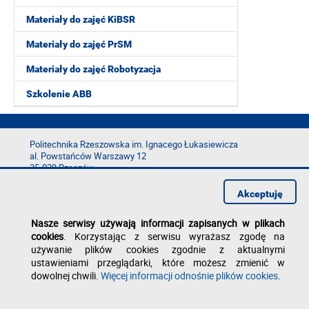
Materiały do zajęć KiBSR
Materiały do zajęć PrSM
Materiały do zajęć Robotyzacja
Szkolenie ABB
Politechnika Rzeszowska im. Ignacego Łukasiewicza
al. Powstańców Warszawy 12
35-029 Rzeszów
tel.: +48 17 865 11 00
Akceptuję
fax: +48 17 854 12 60
e-mail:
kancelaria@prz.edu.pl
Nasze serwisy używają informacji zapisanych w plikach
Deklaracja dostępności
cookies
. Korzystając z serwisu wyrażasz zgodę na
Polityka prywatności
używanie plików cookies zgodnie z aktualnymi
Zgłoś błąd na stronie
ustawieniami przeglądarki, które możesz zmienić w
dowolnej chwili.
Więcej informacji odnośnie plików cookies
.